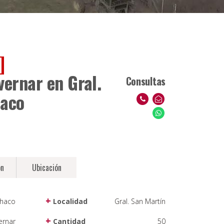
]
vernar en Gral.
Consultas
haco
ón
Ubicación
haco
Localidad
Gral. San Martín
ernar
Cantidad
50