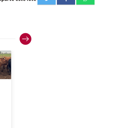
500 Terneros en Corrientes,
San Roque
Peso 225kg
$ 6550