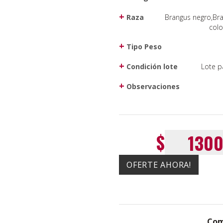
Raza
Brangus negro,Br
col
Tipo Peso
Condición lote
Lote p
Observaciones
$
OFERTE AHORA!
Com