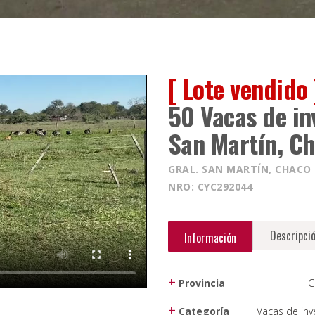
[ Lote vendido 
50 Vacas de in
San Martín, C
GRAL. SAN MARTÍN, CHACO
NRO: CYC292044
Descripci
Información
Provincia
C
Categoría
Vacas de inv