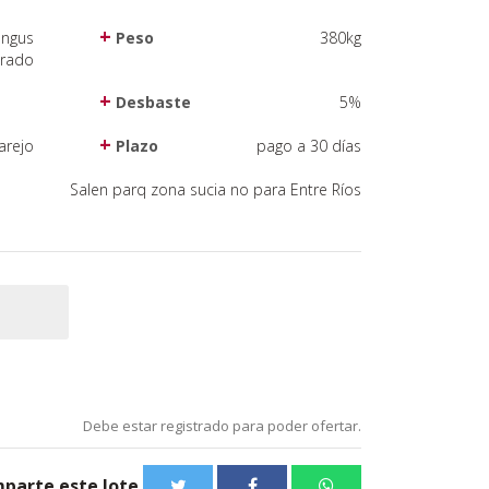
angus
Peso
380kg
orado
Desbaste
5%
arejo
Plazo
pago a 30 días
Salen parq zona sucia no para Entre Ríos
Debe estar registrado para poder ofertar.
parte este lote