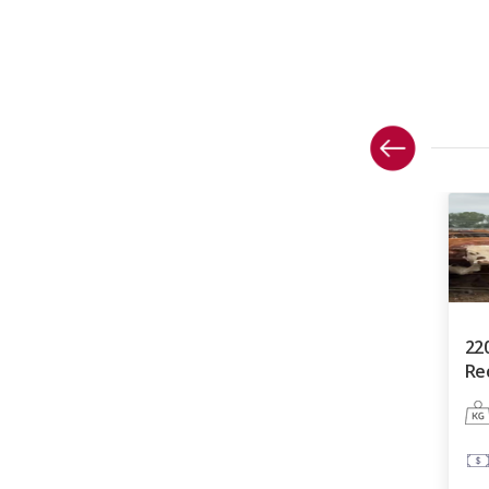
22
Re