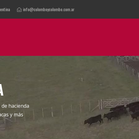
gentina
info@colomboycolombo.com.ar
A
 de hacienda
acas y más