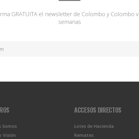
forma GRATUITA el newsletter de Colombo y Colombo ví
semanas
ROS
ACCESOS DIRECTOS
s Somos
Lotes de Hacienda
y Visión
Remates