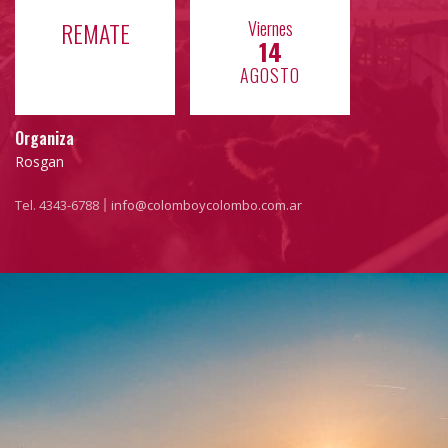
REMATE
Viernes
14
AGOSTO
Organiza
Rosgan
Tel. 4343-6788
info@colomboycolombo.com.ar